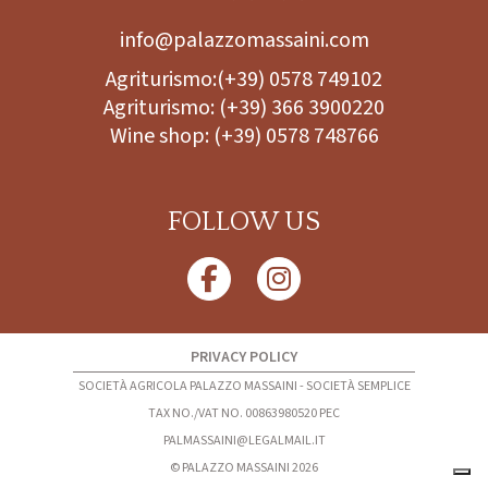
info@palazzomassaini.com
Agriturismo:
(+39) 0578 749102
Agriturismo:
(+39) 366 3900220
Wine shop:
(+39) 0578 748766
FOLLOW US
PRIVACY POLICY
SOCIETÀ AGRICOLA PALAZZO MASSAINI - SOCIETÀ SEMPLICE
TAX NO./VAT NO. 00863980520 PEC
PALMASSAINI@LEGALMAIL.IT
© PALAZZO MASSAINI 2026