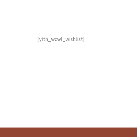
EST.1215
VINO
OLIO
[yith_wcwl_wishlist]