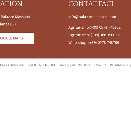
CATION
CONTATTACI
à Palazzo Massaini
info@palazzomassaini.com
ienza (SI)
Agriturismo:
(+39) 0578 749102
Agriturismo:
(+39) 366 3900220
OOGLE MAPS
Wine shop:
(+39) 0578 748766
LAZZO MASSAINI - SOCIETÀ SEMPLICE
|
TAX NO./VAT NO. 00863980520 PEC PALMASSAIN