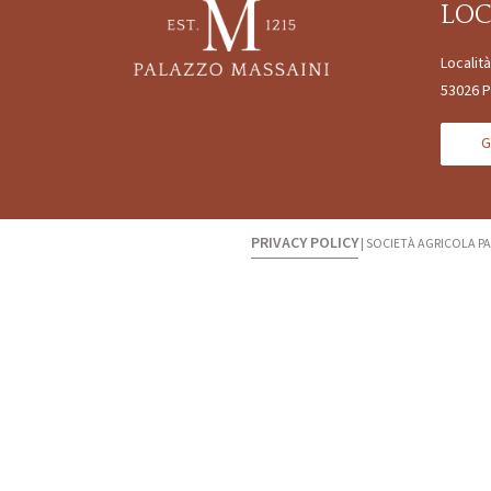
LO
Localit
53026 P
G
PRIVACY POLICY
|
SOCIETÀ AGRICOLA PA