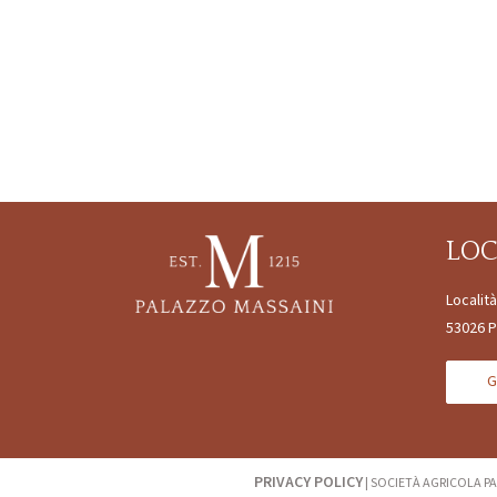
LO
Localit
53026 P
G
PRIVACY POLICY
|
SOCIETÀ AGRICOLA PA