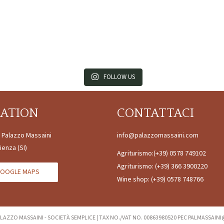
FOLLOW US
CATION
CONTATTACI
à Palazzo Massaini
info@palazzomassaini.com
ienza (SI)
Agriturismo:
(+39) 0578 749102
Agriturismo:
(+39) 366 3900220
OOGLE MAPS
Wine shop:
(+39) 0578 748766
LAZZO MASSAINI - SOCIETÀ SEMPLICE
|
TAX NO./VAT NO. 00863980520 PEC PALMASSAIN